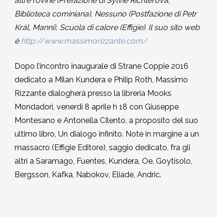
altre rovine (Prefazione di Sylvie Richterová,
Biblioteca cominiana), Nessuno (Postfazione di Petr
Král, Manni), Scuola di calore (Effigie). Il suo sito web
è
http://www.massimorizzante.com/
Dopo l’incontro inaugurale di Strane Coppie 2016
dedicato a Milan Kundera e Philip Roth, Massimo
Rizzante dialogherà presso la libreria Mooks
Mondadori, venerdì 8 aprile h 18 con Giuseppe
Montesano e Antonella CIlento, a proposito del suo
ultimo libro, Un dialogo infinito. Note in margine a un
massacro (Effigie Editore), saggio dedicato, fra gli
altri a Saramago, Fuentes, Kundera, Oe, Goytisolo,
Bergsson, Kafka, Nabokov, Eliade, Andric.