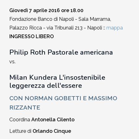
2010-2011
Giovedì 7 aprile 2016 ore 18.00
Storia: 2015
Fondazione Banco di Napoli - Sala Marrama,
2009-2010
Palazzo Ricca - via Tribunali 213 - Napoli ::
mappa
Storia: 2010
INGRESSO LIBERO
2008-2009
Philip Roth
Pastorale americana
2007-2008
vs.
Milan Kundera
L'insostenibile
2006-2007
leggerezza dell'essere
2005-2006
CON
NORMAN GOBETTI
E
MASSIMO
RIZZANTE
2004-2005
Coordina
Antonella Cilento
2003-2004
Letture di
Orlando Cinque