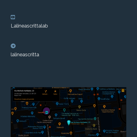
Lalineascrittalab
lalineascritta