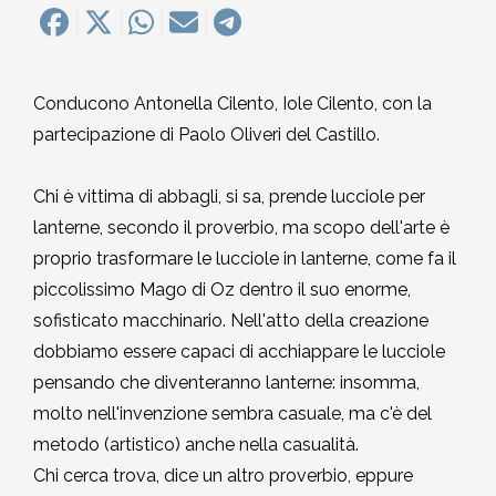
MEDITAZIONE E CRESCITA PERSONALE
2018-2019
Quirante Rives
Storia: 2018
5. Hu Yua, Gallardo, Garro,
5. Queneau, Perec, Aragona,
POESIA
2017-2018
6. Bonanni, Sarraute, Lippolis,
Montesano, Quirante, Pesaro
Sebregondi
Conducono Antonella Cilento, Iole Cilento, con la
Storia: 2017
Petrignani
partecipazione di Paolo Oliveri del Castillo.
2016-2017
6. Bufalino, Nafisi, Attanasio,
Storia: 2016
7. Rollo, Bosio, Desai, Kang
Morazzoni
Chi è vittima di abbagli, si sa, prende lucciole per
2015-2016
lanterne, secondo il proverbio, ma scopo dell'arte è
Storia: 2014
7. Georgi Gospodinov
proprio trasformare le lucciole in lanterne, come fa il
2014-2015
piccolissimo Mago di Oz dentro il suo enorme,
Storia: 2013
sofisticato macchinario. Nell'atto della creazione
2013-2014
dobbiamo essere capaci di acchiappare le lucciole
Storia: 2012
pensando che diventeranno lanterne: insomma,
2012-2013
molto nell'invenzione sembra casuale, ma c'è del
Storia: 2011
metodo (artistico) anche nella casualità.
2011-2012
Chi cerca trova, dice un altro proverbio, eppure
Storia: 2009