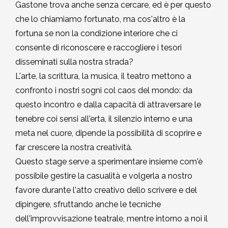
Gastone trova anche senza cercare, ed è per questo
2010-2011
che lo chiamiamo fortunato, ma cos'altro è la
Storia: 2015
fortuna se non la condizione interiore che ci
2009-2010
consente di riconoscere e raccogliere i tesori
Storia: 2010
disseminati sulla nostra strada?
2008-2009
L'arte, la scrittura, la musica, il teatro mettono a
confronto i nostri sogni col caos del mondo: da
2007-2008
questo incontro e dalla capacità di attraversare le
tenebre coi sensi all'erta, il silenzio interno e una
2006-2007
meta nel cuore, dipende la possibilità di scoprire e
far crescere la nostra creatività.
2005-2006
Questo stage serve a sperimentare insieme com'è
possibile gestire la casualità e volgerla a nostro
2004-2005
favore durante l'atto creativo dello scrivere e del
dipingere, sfruttando anche le tecniche
2003-2004
dell'improvvisazione teatrale, mentre intorno a noi il