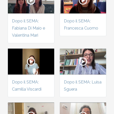
2010-2011
Storia: 2015
2009-2010
Dopo il SEMA:
Dopo il SEMA:
Storia: 2010
Fabiana Di Maio e
Francesca Cuomo
2008-2009
Valentina Mari
2007-2008
2006-2007
2005-2006
Dopo il SEMA:
Dopo il SEMA: Luisa
Camilla Viscardi
Sguera
2004-2005
2003-2004