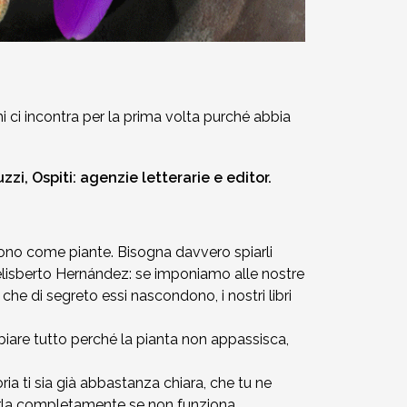
hi ci incontra per la prima volta purché abbia
uzzi,
Ospiti: agenzie letterarie e editor.
 sono come piante. Bisogna davvero spiarli
elisberto Hernández: se imponiamo alle nostre
he di segreto essi nascondono, i nostri libri
mbiare tutto perché la pianta non appassisca,
ria ti sia già abbastanza chiara, che tu ne
riverla completamente se non funziona.