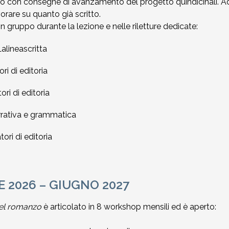
ro con consegne di avanzamento del progetto quindicinali. Ad 
orare su quanto già scritto.
 gruppo durante la lezione e nelle riletture dedicate:
Lalineascritta
ri di editoria
ori di editoria
arrativa e grammatica
ori di editoria
 2026 – GIUGNO 2027
del romanzo
è articolato in 8 workshop mensili ed è aperto: