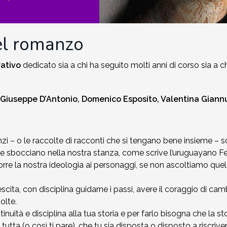
el romanzo
rativo
dedicato sia a chi ha seguito molti anni di corso sia a c
 Giuseppe D’Antonio, Domenico Esposito, Valentina Giann
anzi – o le raccolte di racconti che si tengano bene insieme –
he sbocciano nella nostra stanza, come scrive l’uruguayano F
rre la nostra ideologia ai personaggi, se non ascoltiamo quel c
cita, con disciplina guidarne i passi, avere il coraggio di ca
volte.
uità e disciplina alla tua storia e per farlo bisogna che la sto
tta tutta (o così ti pare), che tu sia disposta o disposto a risc