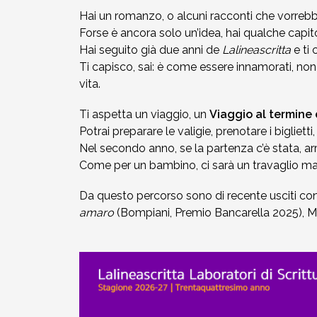
Hai un romanzo, o alcuni racconti che vorrebbe
MEDITAZIONE E CRESCITA PERSONALE
2018-2019
Quirante Rives
Forse è ancora solo un’idea, hai qualche capitol
Storia: 2018
5. Hu Yua, Gallardo, Garro,
5. Queneau, Perec, Aragona,
Hai seguito già due anni de
Lalineascritta
e ti 
POESIA
2017-2018
6. Bonanni, Sarraute, Lippolis,
Montesano, Quirante, Pesaro
Sebregondi
Ti capisco, sai: è come essere innamorati, non 
Storia: 2017
Petrignani
vita.
2016-2017
6. Bufalino, Nafisi, Attanasio,
Ti aspetta un viaggio, un
Viaggio al termine
Storia: 2016
7. Rollo, Bosio, Desai, Kang
Morazzoni
Potrai preparare le valigie, prenotare i biglietti
2015-2016
Nel secondo anno, se la partenza c’è stata, ar
Storia: 2014
7. Georgi Gospodinov
Come per un bambino, ci sarà un travaglio ma a
2014-2015
Storia: 2013
Da questo percorso sono di recente usciti con
amaro
(Bompiani, Premio Bancarella 2025), M
2013-2014
Storia: 2012
2012-2013
Storia: 2011
2011-2012
Storia: 2009