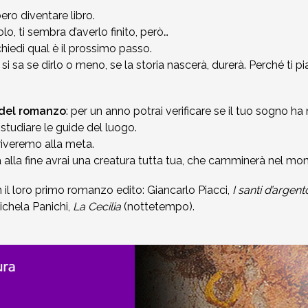
ro diventare libro.
o, ti sembra d’averlo finito, però…
chiedi qual è il prossimo passo.
si sa se dirlo o meno, se la storia nascerà, durerà. Perché ti 
 del romanzo
: per un anno potrai verificare se il tuo sogno ha n
, studiare le guide del luogo.
riveremo alla meta.
lla fine avrai una creatura tutta tua, che camminerà nel mondo
 il loro primo romanzo edito: Giancarlo Piacci,
I santi d’argent
ichela Panichi,
La Cecilia
(nottetempo).