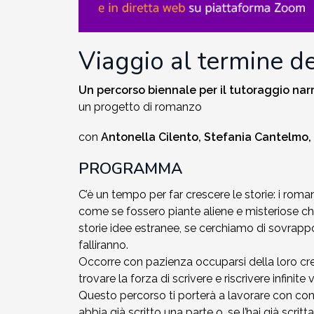
2002-2003
Viaggio al termine d
2001-2002
Un percorso biennale per il tutoraggio nar
2000-2001
un progetto di romanzo
Dal 1993 al 2000
con
Antonella Cilento, Stefania Cantelmo,
PROGRAMMA
C’è un tempo per far crescere le storie: i rom
come se fossero piante aliene e misteriose c
storie idee estranee, se cerchiamo di sovrappo
falliranno.
Occorre con pazienza occuparsi della loro cres
trovare la forza di scrivere e riscrivere infinite 
Questo percorso ti porterà a lavorare con contin
abbia già scritto una parte o, se l’hai già scri