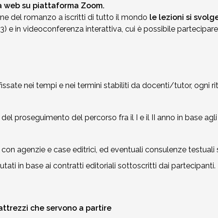
etta web su piattaforma Zoom.
ne del romanzo a iscritti di tutto il mondo
le lezioni si svol
23) e in videoconferenza interattiva, cui è possibile partecipar
fissate nei tempi e nei termini stabiliti da docenti/tutor, og
 del proseguimento del percorso fra il I e il II anno in base agl
i con agenzie e case editrici, ed eventuali consulenze testuali
ti in base ai contratti editoriali sottoscritti dai partecipanti.
 attrezzi che servono a partire