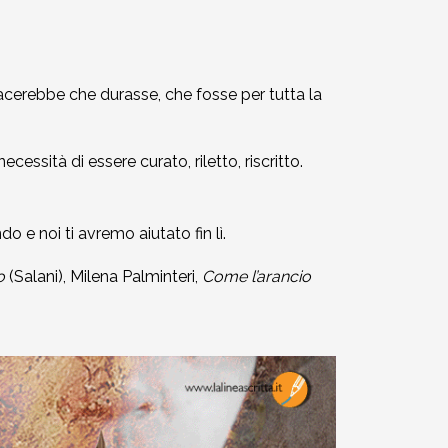
piacerebbe che durasse, che fosse per tutta la
ecessità di essere curato, riletto, riscritto.
 e noi ti avremo aiutato fin lì.
o
(Salani), Milena Palminteri,
Come l’arancio