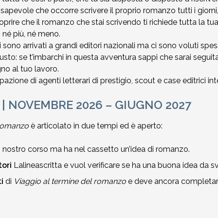
sapevole che occorre scrivere il proprio romanzo tutti i giorni, 
rire che il romanzo che stai scrivendo ti richiede tutta la tu
, né più, né meno.
sono arrivati a grandi editori nazionali ma ci sono voluti spess
giusto: se t’imbarchi in questa avventura sappi che sarai segui
no al tuo lavoro.
zione di agenti letterari di prestigio, scout e case editrici in
 | NOVEMBRE 2026 – GIUGNO 2027
 romanzo
è articolato in due tempi ed è aperto:
un nostro corso ma ha nel cassetto un’idea di romanzo.
tori
Lalineascritta e vuol verificare se ha una buona idea da s
i
di
Viaggio al termine del romanzo
e deve ancora completare