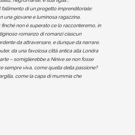
llu, negromante, e sua figlia...
l fallimento di un progetto imprenditoriale:
con una giovane e luminosa ragazzina.
 finché non è superato ce lo racconteremo, in
ertiginoso romanzo di romanzi ciascun
dente da attraversare, e dunque da narrare.
ter, da una favolosa città antica alla Londra
parte – somiglierebbe a Ninive se non fosse
tare sempre viva, come quella della passione?
d’argilla, come la capa di mummia che