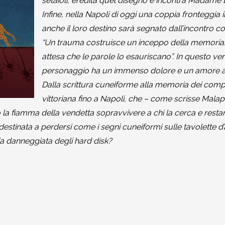
setaioli, eredita quel disegno e incontra Madame Ba
Infine, nella Napoli di oggi una coppia fronteggia i
anche il loro destino sarà segnato dall’incontro 
“Un trauma costruisce un inceppo della memoria:
attesa che le parole lo esauriscano”. In questo v
personaggio ha un immenso dolore e un amore ar
Dalla scrittura cuneiforme alla memoria dei compu
vittoriana fino a Napoli, che – come scrisse Mala
può la fiamma della vendetta sopravvivere a chi la cerca e res
 destinata a perdersi come i segni cuneiformi sulle tavolette 
 danneggiata degli hard disk?