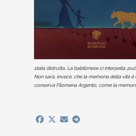
2010-2011
Storia: 2015
2009-2010
Storia: 2010
2008-2009
2007-2008
stata distrutta, La babilonese ci interpella: 
2006-2007
Non sarà, invece, che la memoria della vita è
conserva Filomena Argento, come la memoria
2005-2006
2004-2005
2003-2004