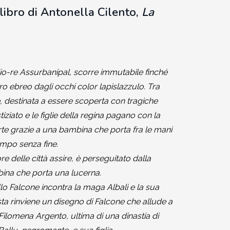
libro di Antonella Cilento,
La
l dio-re Assurbanipal, scorre immutabile finché
ro ebreo dagli occhi color lapislazzulo. Tra
, destinata a essere scoperta con tragiche
ziato e le figlie della regina pagano con la
rte grazie a una bambina che porta fra le mani
empo senza fine.
e delle città assire, è perseguitato dalla
na che porta una lucerna.
ello Falcone incontra la maga Albalì e la sua
sta rinviene un disegno di Falcone che allude a
lomena Argento, ultima di una dinastia di