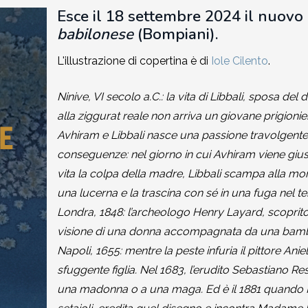
Esce il 18 settembre 2024 il nuovo 
babilonese
(Bompiani).
L'illustrazione di copertina è di
Iole Cilento
.
Ninive, VI secolo a.C.: la vita di Libbali, sposa de
alla ziggurat reale non arriva un giovane prigionie
Avhiram e Libbali nasce una passione travolgente
conseguenze: nel giorno in cui Avhiram viene giusti
vita la colpa della madre, Libbali scampa alla mo
una lucerna e la trascina con sé in una fuga nel t
Londra, 1848: l’archeologo Henry Layard, scopritor
visione di una donna accompagnata da una bambi
Napoli, 1655: mentre la peste infuria il pittore Ani
sfuggente figlia. Nel 1683, l’erudito Sebastiano Re
una madonna o a una maga. Ed è il 1881 quando Fi