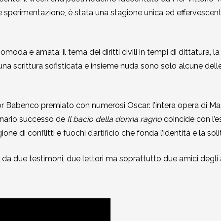
 e sperimentazione, è stata una stagione unica ed effervescente
moda e amata: il tema dei diritti civili in tempi di dittatura,
una scrittura sofisticata e insieme nuda sono solo alcune delle
r Babenco premiato con numerosi Oscar: l’intera opera di Manu
dinario successo de
Il bacio della donna ragno
coincide con l’es
e di conflitti e fuochi d’artificio che fonda l’identità e la solit
 da due testimoni, due lettori ma soprattutto due amici degli a