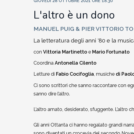
GIOVEDÌ 28 OTTOBRE 2021 ORE 18.30
2002-2003
L'altro è un dono
2001-2002
MANUEL PUIG & PIER VITTORIO T
La letteratura degli anni '80 e la music
2000-2001
con
Vittoria Martinetto
e
Mario Fortunato
Dal 1993 al 2000
Coordina
Antonella Cilento
Letture di
Fabio Cocifoglia
, musiche
di Paol
Ci sono scrittori che sanno raccontare con egu
sanno dire l’altro.
L’altro amato, desiderato, sfuggente. L’altro 
Gli anni Ottanta ci hanno regalato grandi narra
sono diventati un crocevia del secondo Novecen