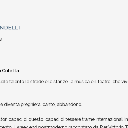
ONDELLI
a
o Coletta
ale talento le strade e le stanze, la musica e il teatro, che v
che diventa preghiera, canto, abbandono.
tori capaci di questo, capaci di tessere trame internazionali in
to: il week end postmoderno raccontato da Pier Vittorio Tondel