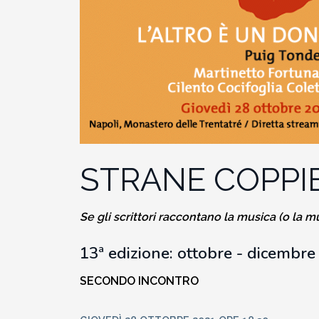
2010-2011
Storia: 2015
2009-2010
Storia: 2010
2008-2009
2007-2008
STRANE COPPIE 
2006-2007
2005-2006
Se gli scrittori raccontano la musica
(o la m
13ª edizione: ottobre
- dicembre
2004-2005
SECONDO INCONTRO
2003-2004