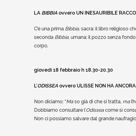
LA
BIBBIA
ovvero UN INESAURIBILE RACC
C’è una prima
Bibbia
, sacra: il libro religios
seconda
Bibbia
, umana: il pozzo senza fondo c
corpo.
giovedì 18 febbraio h 18.30-20.30
L’
ODISSEA
ovvero ULISSE NON HA ANCORA 
Non diciamo: “
Ma
so già di che si tratta,
ma
l’
Dobbiamo consultare l’
Odissea
come si consul
Non ci possiamo salvare dal grande naufragio 