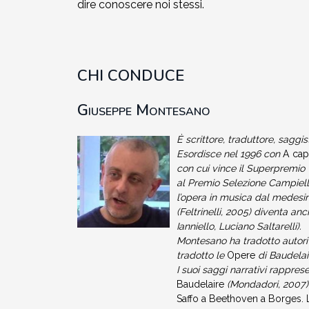
dire conoscere noi stessi.
CHI CONDUCE
Giuseppe Montesano
È scrittore, traduttore, saggi
Esordisce nel 1996 con
A cap
con cui vince il Superpremio V
al Premio Selezione Campiello
l’opera in musica dal medesim
(Feltrinelli, 2005) diventa an
Ianniello, Luciano Saltarelli).
Montesano ha tradotto autori f
tradotto le
Opere
di Baudelai
I suoi saggi narrativi rappre
Baudelaire
(Mondadori, 2007),
Saffo a Beethoven a Borges. L