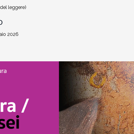
e del leggere)
O
naio 2026