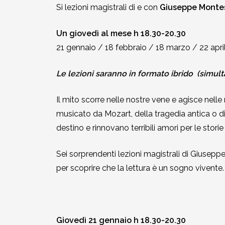
Si lezioni magistrali di e con
Giuseppe Mont
2002-2003
Un giovedì al mese h 18.30-20.30
2001-2002
21 gennaio / 18 febbraio / 18 marzo / 22 apr
2000-2001
Le lezioni saranno in formato ibrido
(simul
Dal 1993 al 2000
Il mito scorre nelle nostre vene e agisce nelle
musicato da Mozart, della tragedia antica o di
destino e rinnovano terribili amori per le storie
Sei sorprendenti lezioni magistrali di Giusepp
per scoprire che la lettura è un sogno vivente.
Giovedì 21 gennaio h 18.30-20.30