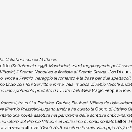
sta. Collabora con «Il Mattino».
ofitto
(Sottotraccia, 1996, Mondadori, 2001) raggiungendo poi il suc
ittorini, il Premio Napoli ed è finalista al Premio Strega. Con
Di ques
, vince il Premio Viareggio (il romanzo è la base per due spettacoli
o titolo con Toni Servillo e Imma Villa, musica di Fabio Vacchi andat
che uno spettacolo prodotto da Teatri Uniti (
New Magic People Show
rancesi, tra cui La Fontaine, Gautier, Flaubert, Villiers de l’Isle-Ada
re (Premio Prezzolini-Lugano 1996) e ha curato le
Opere
di Ottiero Ot
sentano una novità assoluta nel panorama della scrittura critico-narra
 vincitore del Premio Vittorini, al bellissimo e monumentale
Lettori s
a vita vera è altrove
(Giunti 2016, vincitore Premio Viareggio 2017 e