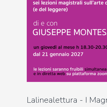
2010-2011
Storia: 2015
2009-2010
Storia: 2010
2008-2009
2007-2008
2006-2007
2005-2006
2004-2005
Lalinealettura - I Magn
2003-2004