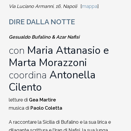
Via Luciano Armanni, 16, Napoli
[
mappa
]
2002-2003
DIRE DALLA NOTTE
2001-2002
Gesualdo Bufalino & Azar Nafisi
2000-2001
con
Maria Attanasio e
Dal 1993 al 2000
Marta Morazzoni
coordina
Antonella
Cilento
letture di
Gea Martire
musica di
Paolo Coletta
A raccontare la Sicilia di Bufalino e la sua lirica e
dilagante scrittura e l’Iran di Nafisi, la sua lunga