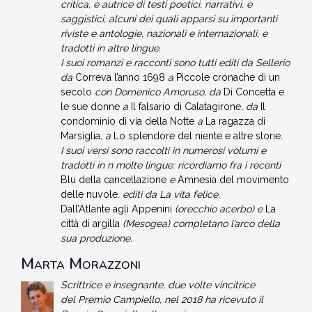
critica, è autrice di testi poetici, narrativi, e
saggistici, alcuni dei quali apparsi su importanti
riviste e antologie, nazionali e internazionali, e
tradotti in altre lingue.
I suoi romanzi e racconti sono tutti editi da Sellerio
da
Correva l’anno 1698
a
Piccole cronache di un
secolo
con Domenico Amoruso, da
Di Concetta e
le sue donne
a
Il falsario di Calatagirone
, da
Il
condominio di via della Notte
a
La ragazza di
Marsiglia
, a
Lo splendore del niente e altre storie
.
I suoi versi sono raccolti in numerosi volumi e
tradotti in n molte lingue: ricordiamo fra i recenti
Blu della cancellazione
e
Amnesia del movimento
delle nuvole
, editi da La vita felice.
Dall’Atlante agli Appenini
(orecchio acerbo) e
La
città di argilla
(Mesogea) completano l’arco della
sua produzione.
Marta Morazzoni
Scrittrice e insegnante, due volte vincitrice
del Premio Campiello, nel 2018 ha ricevuto il