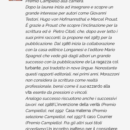
Premio Campiello alla carriera.
Dopo la laurea inizia ad insegnare e scopre un
grande interesse per autori come Giovanni
Testori, Hugo von Hofmannsthal e Marcel Proust.
È grazie a Proust che scopre l'inclinazione per la
scrittura ed è Pietro Citati, che, dopo aver letto i
suoi primi racconti, la propone nel 1983 per la
pubblicazione. Dal 1986 inizia la collaborazione
con la casa editrice Longanesi e l'editore Mario
Spagnol che vede già dagli albori un grande
successo con la pubblicazione de
La ragazza col
turbante
, poi tradotto in nove lingue. Nonostante
questi rapporti editoriali, nei primi anni, Morazzoni
non considera la scrittura come realtà
professionale, bensì come il suo
azzardo alla
vita
esente da pressioni o vincoli.
Analogo successo riscuotono anche i successivi
lavori: nel 1988
L'invenzione della verità
(Premio
Campiello), nel 1992
Casa materna
(Premio
selezione Campiello), nel 1997
Il caso Courrier
(Premio Campiello). Fra gli altri suoi titoli
ricordiamo
Un incontro inatteso per il consigliere