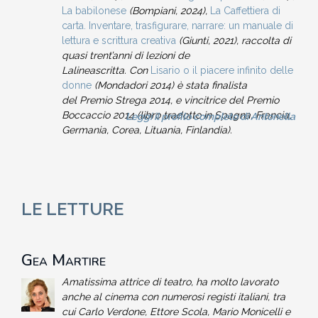
La babilonese
(Bompiani, 2024),
La Caffettiera di
carta. Inventare, trasfigurare, narrare: un manuale di
lettura e scrittura creativa
(Giunti, 2021), raccolta di
quasi trent’anni di lezioni de
Lalineascritta. Con
Lisario o il piacere infinito delle
donne
(Mondadori 2014) è stata finalista
del Premio Strega 2014, e vincitrice del Premio
Boccaccio 2014 (libro tradotto in Spagna, Francia,
Leggi il profilo completo di Antonella
Germania, Corea, Lituania, Finlandia).
LE LETTURE
Gea Martire
Amatissima attrice di teatro, ha molto lavorato
anche al cinema con numerosi registi italiani, tra
cui Carlo Verdone, Ettore Scola, Mario Monicelli e