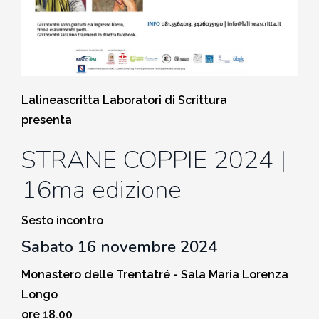
2010-2011
Storia: 2015
2009-2010
Storia: 2010
2008-2009
Lalineascritta Laboratori di Scrittura
presenta
2007-2008
STRANE COPPIE 2024 |
2006-2007
16ma edizione
2005-2006
Sesto incontro
Sabato 16 novembre 2024
2004-2005
Monastero delle Trentatré - Sala Maria Lorenza
Longo
2003-2004
ore 18.00