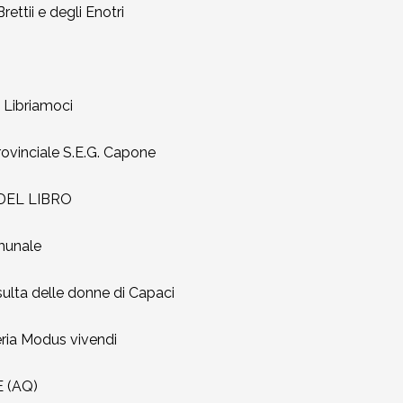
ttii e degli Enotri
a Libriamoci
rovinciale S.E.G. Capone
 DEL LIBRO
omunale
ulta delle donne di Capaci
ria Modus vivendi
 (AQ)