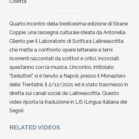
Coletta
2010-2011
Storia: 2015
Quarto incontro della tredicesima edizione di Strane
2009-2010
Coppie, una rassegna culturale ideata da Antonella
Storia: 2010
Cilento per il Laboratorio di Scrittura Lalineascritta
2008-2009
che mette a confronto opere letterarie e temi
ricorrenti raccontati da scrittori e critici, incrociati
2007-2008
quest’anno con la musica. L’incontro, intitolato
"Seduttori", si è tenuto a Napoli, presso il Monastero
2006-2007
delle Trentatré, il 2/12/2021 ed è stato trasmesso in
diretta sui canali social de Lalineascritta. Questo
2005-2006
video riporta la traduzione in LIS (Lingua Italiana dei
Segni).
2004-2005
RELATED VIDEOS
2003-2004