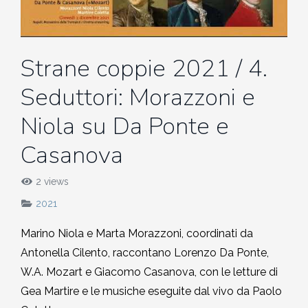
MEDITAZIONE E CRESCITA PERSONALE
2018-2019
Quirante Rives
Storia: 2018
5. Hu Yua, Gallardo, Garro,
5. Queneau, Perec, Aragona,
POESIA
2017-2018
6. Bonanni, Sarraute, Lippolis,
Montesano, Quirante, Pesaro
Sebregondi
Strane coppie 2021 / 4.
Storia: 2017
Petrignani
Seduttori: Morazzoni e
2016-2017
6. Bufalino, Nafisi, Attanasio,
Storia: 2016
7. Rollo, Bosio, Desai, Kang
Morazzoni
Niola su Da Ponte e
2015-2016
Casanova
Storia: 2014
7. Georgi Gospodinov
2014-2015
2 views
Storia: 2013
2021
2013-2014
Storia: 2012
Marino Niola e Marta Morazzoni, coordinati da
2012-2013
Antonella Cilento, raccontano Lorenzo Da Ponte,
Storia: 2011
W.A. Mozart e Giacomo Casanova, con le letture di
2011-2012
Gea Martire e le musiche eseguite dal vivo da Paolo
Storia: 2009