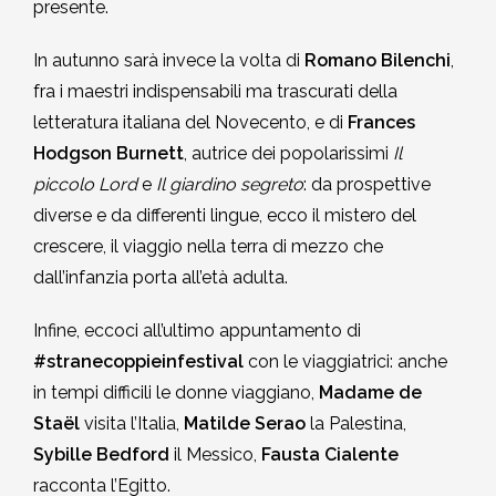
presente.
In autunno sarà invece la volta di
Romano Bilenchi
,
fra i maestri indispensabili ma trascurati della
letteratura italiana del Novecento, e di
Frances
Hodgson Burnett
, autrice dei popolarissimi
Il
piccolo Lord
e
Il giardino segreto
: da prospettive
diverse e da differenti lingue, ecco il mistero del
crescere, il viaggio nella terra di mezzo che
dall’infanzia porta all’età adulta.
Infine, eccoci all’ultimo appuntamento di
#stranecoppieinfestival
con le viaggiatrici: anche
in tempi difficili le donne viaggiano,
Madame de
Staël
visita l’Italia,
Matilde Serao
la Palestina,
Sybille Bedford
il Messico,
Fausta Cialente
racconta l’Egitto.