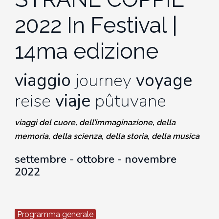
2010-2011
2022 In Festival |
Storia: 2015
2009-2010
14ma edizione
Storia: 2010
2008-2009
viaggio
journey
voyage
2007-2008
reise
viaje
pûtuvane
2006-2007
viaggi del cuore, dell’immaginazione, della
memoria,
della scienza, della storia, della musica
2005-2006
settembre - ottobre
- novembre
2022
2004-2005
2003-2004
Programma generale