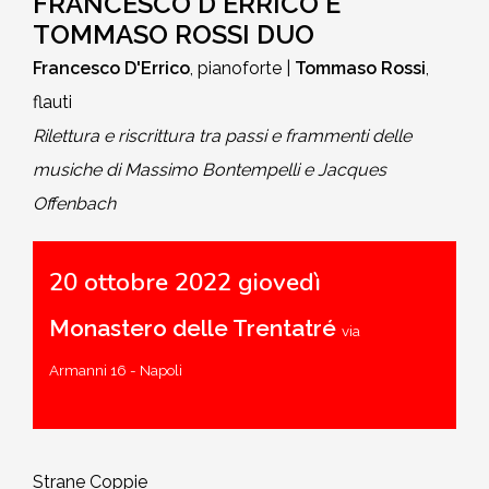
FRANCESCO D'ERRICO E
TOMMASO ROSSI DUO
Francesco D'Errico
, pianoforte |
Tommaso Rossi
,
flauti
Rilettura e riscrittura tra passi e frammenti delle
musiche di Massimo Bontempelli e Jacques
Offenbach
20 ottobre 2022 giovedì
Monastero delle Trentatré
via
Armanni 16 - Napoli
Strane Coppie