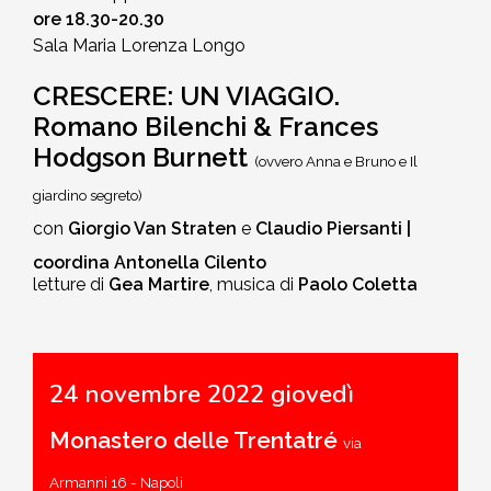
o
re 18.30-20.30
Sala Maria Lorenza Longo
CRESCERE: UN VIAGGIO.
Romano Bilenchi & Frances
Hodgson Burnett
(ovvero Anna e Bruno e Il
giardino segreto)
con
Giorgio Van Straten
e
Claudio Piersanti |
coordina Antonella Cilento
letture di
Gea Martire
,
musica di
Paolo Coletta
24 novembre 2022 giovedì
Monastero delle Trentatré
via
Armanni 16 - Napoli