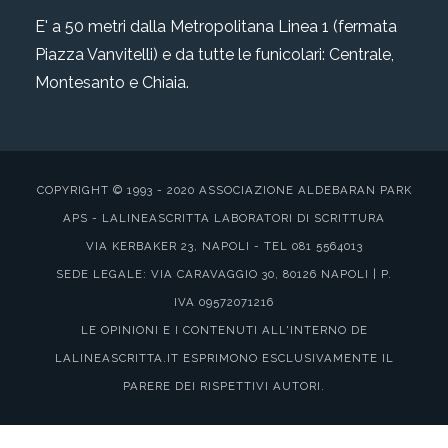
E' a 50 metri dalla Metropolitana Linea 1 (fermata
Piazza Vanvitelli) e da tutte le funicolari: Centrale,
Montesanto e Chiaia.
COPYRIGHT © 1993 - 2020 ASSOCIAZIONE ALDEBARAN PARK
APS - LALINEASCRITTA LABORATORI DI SCRITTURA
VIA KERBAKER 23, NAPOLI - TEL 081 5564013
SEDE LEGALE: VIA CARAVAGGIO 30, 80126 NAPOLI | P.
IVA 09572071216
LE OPINIONI E I CONTENUTI ALL'INTERNO DE
LALINEASCRITTA.IT ESPRIMONO ESCLUSIVAMENTE IL
PARERE DEI RISPETTIVI AUTORI.