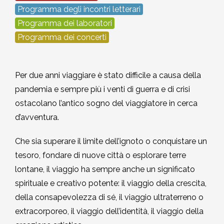
Programma degli incontri letterari
2002-2003
Programma dei laboratori
Programma dei concerti
2001-2002
2000-2001
Per due anni viaggiare è stato difficile a causa della
pandemia e sempre più i venti di guerra e di crisi
Dal 1993 al 2000
ostacolano l’antico sogno del viaggiatore in cerca
d’avventura.
Che sia superare il limite dell’ignoto o conquistare un
tesoro, fondare di nuove città o esplorare terre
lontane, il viaggio ha sempre anche un significato
spirituale e creativo potente: il viaggio della crescita,
della consapevolezza di sé, il viaggio ultraterreno o
extracorporeo, il viaggio dell’identità, il viaggio della