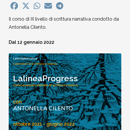
MEDITAZIONE E CRESCITA PERSONALE
2018-2019
Quirante Rives
Storia: 2018
5. Hu Yua, Gallardo, Garro,
5. Queneau, Perec, Aragona,
Il corso di III livello di scrittura narrativa condotto da
POESIA
2017-2018
6. Bonanni, Sarraute, Lippolis,
Montesano, Quirante, Pesaro
Sebregondi
Antonella Cilento.
Storia: 2017
Petrignani
2016-2017
6. Bufalino, Nafisi, Attanasio,
Dal 12 gennaio 2022
Storia: 2016
7. Rollo, Bosio, Desai, Kang
Morazzoni
2015-2016
LalineaNarrativa
Storia: 2014
Laboratori di scrittura creativa
7. Georgi Gospodinov
2014-2015
LalineaProgress
Storia: 2013
Corso avanzato annuale di scrittura creativa
2013-2014
Storia: 2012
con
2012-2013
ANTONELLA CILENTO
Storia: 2011
2011-2012
ottobre 2021 - giugno 2022
Storia: 2009