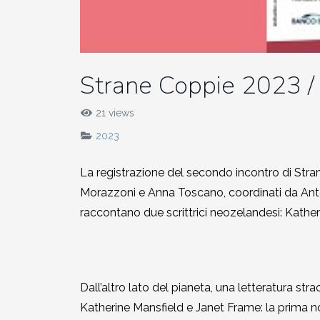
2010-2011
Storia: 2015
2009-2010
Strane Coppie 2023 / 
Storia: 2010
2008-2009
21 views
2023
2007-2008
La registrazione de
l secondo incontro di Str
2006-2007
Morazzoni e Anna Toscano, coordinati da Anton
raccontano due scrittrici neozelandesi: Kathe
2005-2006
2004-2005
Dall’altro lato del pianeta, una letteratura s
2003-2004
Katherine Mansfield e Janet Frame: la prima n