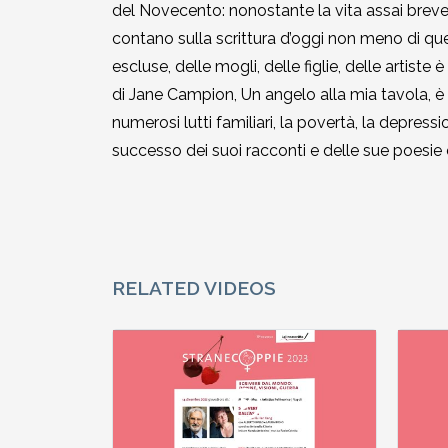
del Novecento: nonostante la vita assai breve, c
2002-2003
contano sulla scrittura d’oggi non meno di que
escluse, delle mogli, delle figlie, delle artist
2001-2002
di Jane Campion, Un angelo alla mia tavola, è 
numerosi lutti familiari, la povertà, la depress
2000-2001
successo dei suoi racconti e delle sue poesie 
Dal 1993 al 2000
RELATED VIDEOS