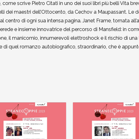
ome scrive Pietro Citati in uno dei suoi libri più belli Vita bre
lli dei maestri dell’Ottocento, da Cechov a Maupassant. Le donn
e è al centro di ogni sua intensa pagina. Janet Frame, tornata al
erede e insieme innovatrice del percorso di Mansfield: in comu
ione, il manicomio, innumerevoli elettroshock e il rischio di una 
e di quel romanzo autobiografico, straordinario, che è appunt