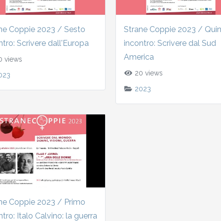
ne Coppie 2023 / Sesto
Strane Coppie 2023 / Qui
ntro: Scrivere dall'Europa
incontro: Scrivere dal Sud
America
 views
20 views
023
2023
ne Coppie 2023 / Primo
tro: Italo Calvino: la guerra