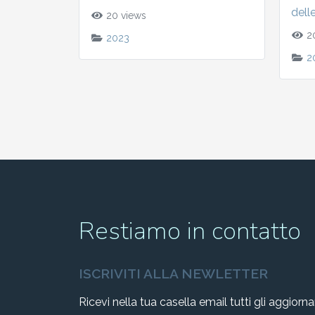
dell
20 views
20
2023
2
Restiamo in contatto
ISCRIVITI ALLA NEWLETTER
Ricevi nella tua casella email tutti gli aggiorn