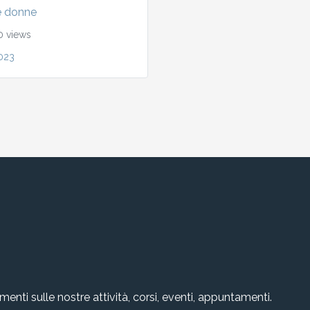
e donne
 views
023
amenti sulle nostre attività, corsi, eventi, appuntamenti.