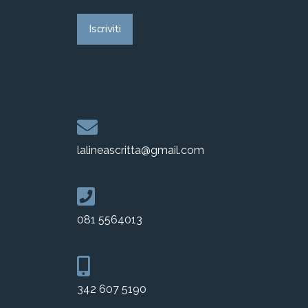
Iscriviti
lalineascritta@gmail.com
081 5564013
342 607 5190